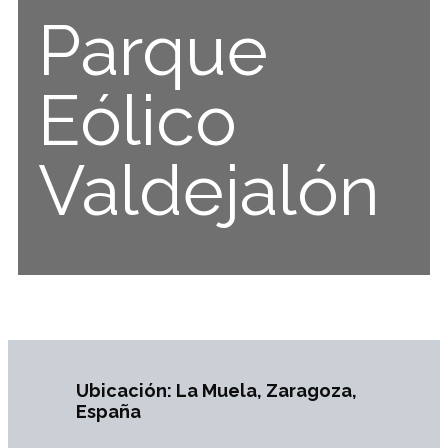
Parque
Eólico
Valdejalón
Ubicación: La Muela, Zaragoza,
España